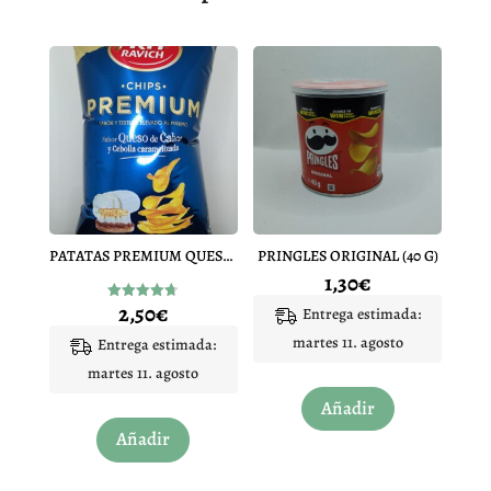
PATATAS PREMIUM QUESO CABRA 150G
PRINGLES ORIGINAL (40 G)
1,30
€
2,50
€
Valorado
Entrega estimada:
con
4.67
martes 11. agosto
Entrega estimada:
de 5
martes 11. agosto
Añadir
Añadir