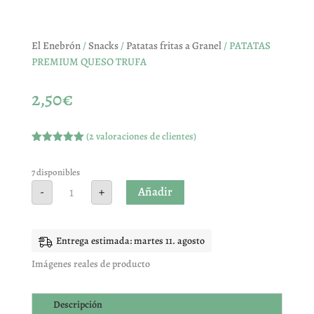
El Enebrón
/
Snacks
/
Patatas fritas a Granel
/ PATATAS
PREMIUM QUESO TRUFA
2,50
€
(
2
valoraciones de clientes)
Valorado
con
5.00
de
5 en base
7 disponibles
a
PATATAS
Añadir
-
+
valoracione
PREMIUM
s de
QUESO
clientes
TRUFA
cantidad
Entrega estimada: martes 11. agosto
Imágenes reales de producto
Descripción