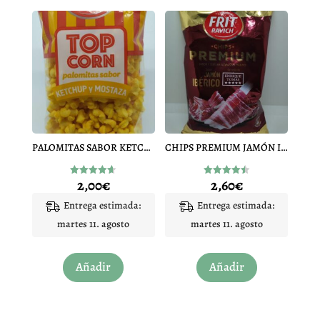
PALOMITAS SABOR KETCHUP Y MOSTAZA
CHIPS PREMIUM JAMÓN IBÉRICO
2,00
€
2,60
€
Valorado
Valorado
con
con
4.60
4.50
Entrega estimada:
Entrega estimada:
de 5
de 5
martes 11. agosto
martes 11. agosto
Añadir
Añadir