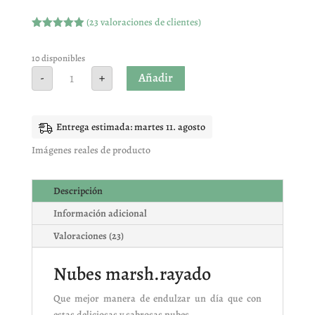
(
23
valoraciones de clientes)
Valorado
con
4.91
de
5 en base
10 disponibles
a
Nubes
Añadir
-
+
valoracione
marsh.liso
s de
(10
clientes
unidades)
cantidad
Entrega estimada: martes 11. agosto
Imágenes reales de producto
Descripción
Información adicional
Valoraciones (23)
Nubes marsh.rayado
Que mejor manera de endulzar un día que con
estas deliciosas y sabrosas nubes.