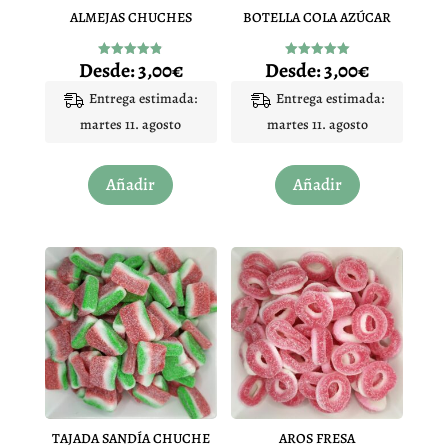
ALMEJAS CHUCHES
BOTELLA COLA AZÚCAR
Desde:
3,00
€
Desde:
3,00
€
Valorado
Valorado
con
con
4.83
5.00
Entrega estimada:
Entrega estimada:
de 5
de 5
martes 11. agosto
martes 11. agosto
Este
Este
Añadir
Añadir
producto
producto
tiene
tiene
múltiples
múltiples
variantes.
variantes.
Las
Las
opciones
opciones
se
se
pueden
pueden
elegir
elegir
en
en
TAJADA SANDÍA CHUCHE
AROS FRESA
la
la