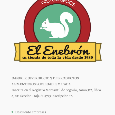
de
de
producto
producto
DANIKER DISTRIBUCION DE PRODUCTOS
ALIMENTICIOS SOCIEDAD LIMITADA
Inscrita en el Registro Mercantil de Segovia, tomo 317, libro
0, 211 Sección Hoja SG7795 inscripción 1ª.
Descuento empresas