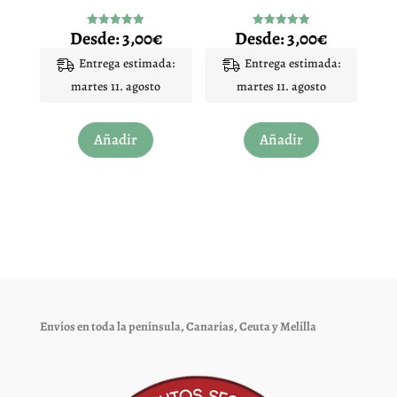
página
página
Desde:
3,00
€
Desde:
3,00
€
Valorado
Valorado
de
de
con
con
5.00
4.92
Entrega estimada:
Entrega estimada:
producto
producto
de 5
de 5
martes 11. agosto
martes 11. agosto
Este
Este
Añadir
Añadir
producto
producto
tiene
tiene
múltiples
múltiples
variantes.
variantes.
Las
Las
opciones
opciones
se
se
pueden
pueden
elegir
elegir
Envíos en toda la península, Canarias, Ceuta y Melilla
en
en
la
la
página
página