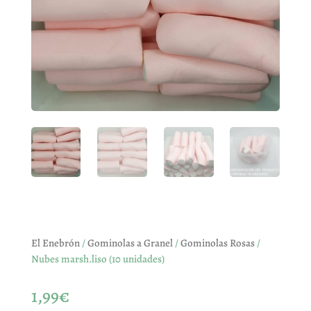
El Enebrón
/
Gominolas a Granel
/
Gominolas Rosas
/
Nubes marsh.liso (10 unidades)
1,99
€