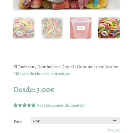
El Enebrón
/
Gominolas a Granel
/
Gominolas multicolor
/ Mezcla de chuches con azúcar
Desde:
3,00
€
(
31
valoraciones de clientes)
Valorado
con
4.94
de
5 en base
Peso
a
valoracione
Limpiar
s de