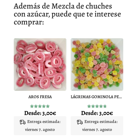
Además de Mezcla de chuches
con azúcar, puede que te interese
comprar:
AROS FRESA
LÁGRIMAS GOMINOLA PEQUEÑA
Desde:
3,00
€
Desde:
3,00
€
Valorado
Valorado
con
con
4.92
4.84
Entrega estimada:
Entrega estimada:
de 5
de 5
viernes 7. agosto
viernes 7. agosto