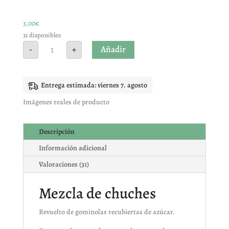
clientes
3,00
€
31 disponibles
Mezcla
Añadir
-
+
de
chuches
con
azúcar
cantidad
Entrega estimada: viernes 7. agosto
Imágenes reales de producto
Descripción
Información adicional
Valoraciones (31)
Mezcla de chuches
Revuelto de gominolas recubiertas de azúcar.