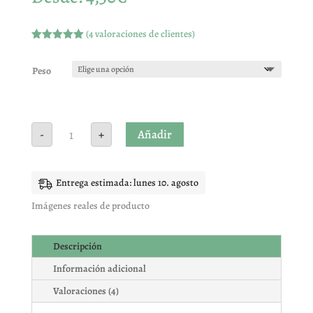
(
4
valoraciones de clientes)
Valorado
con
5.00
de
5 en base
Peso
a
valoracione
s de
clientes
LLAVE
Añadir
-
+
INGLESA
FRESA
MANZANA
ÁCIDA
cantidad
Entrega estimada: lunes 10. agosto
Imágenes reales de producto
Descripción
Información adicional
Valoraciones (4)