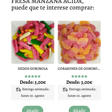
FRESA MANZANA ÁCIDA,
puede que te interese comprar:
DEDOS GOMINOLA
CORAZONES DE GOMINOLA MELOCOTON
Desde:
3,00
€
Desde:
3,00
€
Valorado
Valorado
con
con
4.94
5.00
Entrega estimada:
Entrega estimada:
de 5
de 5
lunes 10. agosto
lunes 10. agosto
Este
Este
Añadir
Añadir
producto
producto