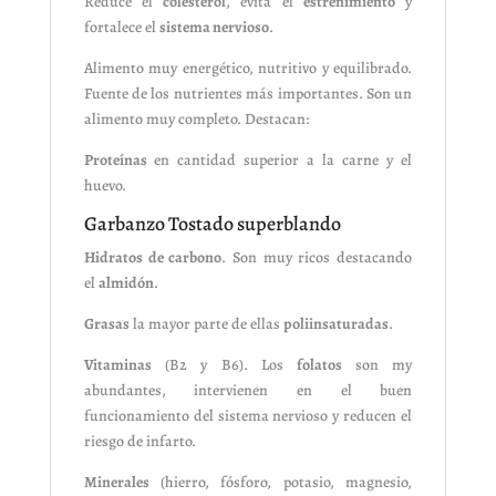
Reduce el
colesterol
, evita el
estreñimiento
y
fortalece el
sistema nervioso
.
Alimento muy energético, nutritivo y equilibrado.
Fuente de los nutrientes más importantes. Son un
alimento muy completo. Destacan:
Proteínas
en cantidad superior a la carne y el
huevo.
Garbanzo Tostado superblando
Hidratos de carbono
. Son muy ricos destacando
el
almidón
.
Grasas
la mayor parte de ellas
poliinsaturadas
.
Vitaminas
(B2 y B6). Los
folatos
son my
abundantes, intervienen en el buen
funcionamiento del sistema nervioso y reducen el
riesgo de infarto.
Minerales
(hierro, fósforo, potasio, magnesio,