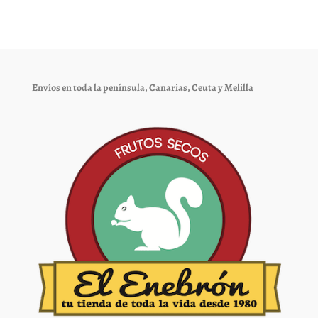
Las
Las
opciones
opciones
se
se
pueden
pueden
elegir
elegir
Envíos en toda la península, Canarias, Ceuta y Melilla
en
en
la
la
página
página
de
de
producto
producto