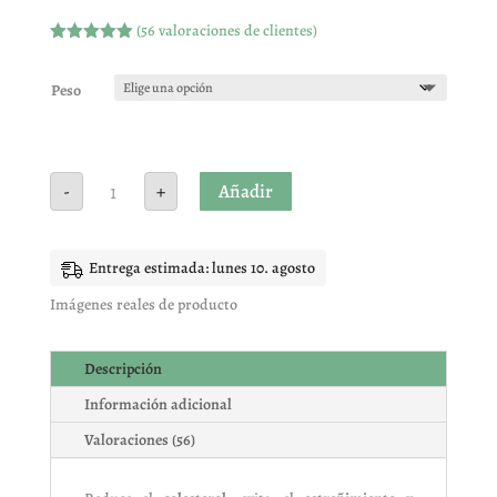
(
56
valoraciones de clientes)
Valorado
con
4.93
de
5 en base
Peso
a
valoracione
s de
clientes
Garbanzo
Añadir
-
+
Tostado
Superblando
AMARILLO
cantidad
Entrega estimada: lunes 10. agosto
Imágenes reales de producto
Descripción
Información adicional
Valoraciones (56)