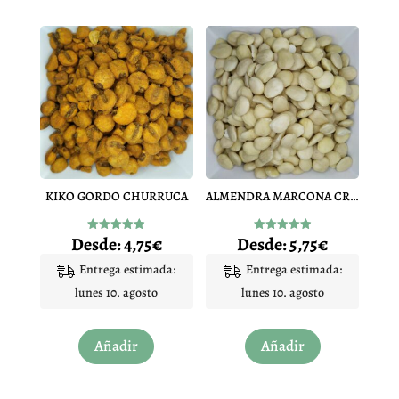
KIKO GORDO CHURRUCA
ALMENDRA MARCONA CRUDA PELADA
Desde:
4,75
€
Desde:
5,75
€
Valorado
Valorado
con
con
4.87
4.95
Entrega estimada:
Entrega estimada:
de 5
de 5
lunes 10. agosto
lunes 10. agosto
Este
Este
Añadir
Añadir
producto
producto
tiene
tiene
múltiples
múltiples