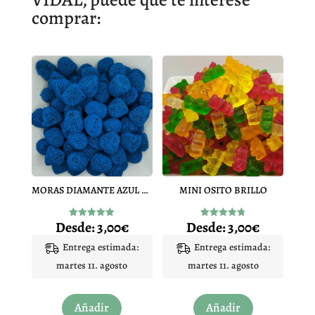
comprar:
MORAS DIAMANTE AZUL PINTALENGUA
MINI OSITO BRILLO
Desde:
3,00
€
Desde:
3,00
€
Valorado
Valorado
con
con
4.97
4.83
Entrega estimada:
Entrega estimada:
de 5
de 5
martes 11. agosto
martes 11. agosto
Este
Este
Añadir
Añadir
producto
producto