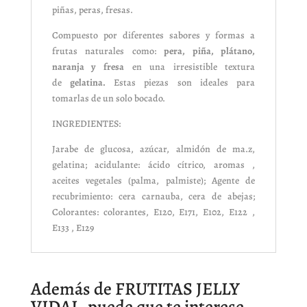
piñas, peras, fresas.
Compuesto por diferentes sabores y formas a
frutas naturales como:
pera, piña, plátano,
naranja y fresa
en una irresistible textura
de
gelatina.
Estas piezas son ideales para
tomarlas de un solo bocado.
INGREDIENTES:
Jarabe de glucosa, azúcar, almidón de ma.z,
gelatina; acidulante: ácido cítrico, aromas ,
aceites vegetales (palma, palmiste); Agente de
recubrimiento: cera carnauba, cera de abejas;
Colorantes: colorantes, E120, E171, E102, E122 ,
E133 , E129
Además de FRUTITAS JELLY
VIDAL, puede que te interese