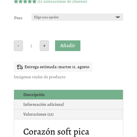
(
12
valoraciones de clientes)
Valorado
con
4.92
de
5 en base
Peso
a
valoracione
s de
clientes
Corazón
Añadir
-
+
soft
pica
rojo
cantidad
Entrega estimada: martes 11. agosto
Imágenes reales de producto
Descripción
Información adicional
Valoraciones (12)
Corazón soft pica