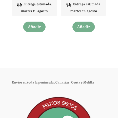
4.92
4.83
Entrega estimada:
Entrega estimada:
producto
producto
de 5
de 5
martes 11. agosto
martes 11. agosto
Este
Este
Añadir
Añadir
producto
producto
tiene
tiene
múltiples
múltiples
variantes.
variantes.
Las
Las
opciones
opciones
se
se
pueden
pueden
elegir
elegir
Envíos en toda la península, Canarias, Ceuta y Melilla
en
en
la
la
página
página
de
de
producto
producto