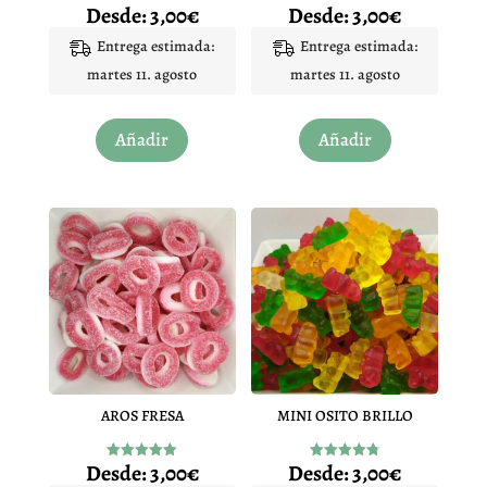
Desde:
3,00
€
Desde:
3,00
€
Valorado
Valorado
con
con
4.96
4.93
Entrega estimada:
Entrega estimada:
de 5
de 5
martes 11. agosto
martes 11. agosto
Este
Este
Añadir
Añadir
producto
producto
tiene
tiene
múltiples
múltiples
variantes.
variantes.
Las
Las
opciones
opciones
se
se
pueden
pueden
elegir
elegir
en
en
AROS FRESA
MINI OSITO BRILLO
la
la
página
página
Desde:
3,00
€
Desde:
3,00
€
Valorado
Valorado
de
de
con
con