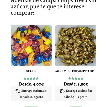
Además de Chupa chups fresa sin
azúcar, puede que te interese
comprar:
SUGUS
MINI MIEL EUCALIPTO GERIO
Desde:
4,00
€
Desde:
3,50
€
Valorado
Valorado
con
con
4.94
5.00
Entrega estimada:
Entrega estimada:
de 5
de 5
sábado 8. agosto
sábado 8. agosto
Este
Este