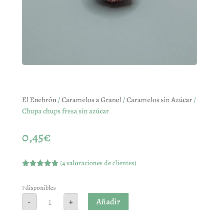
El Enebrón
/
Caramelos a Granel
/
Caramelos sin Azúcar
/
Chupa chups fresa sin azúcar
0,45
€
(
4
valoraciones de clientes)
Valorado
con
5.00
de
5 en base
7 disponibles
a
Chupa
Añadir
-
+
valoracione
chups
s de
fresa
clientes
sin