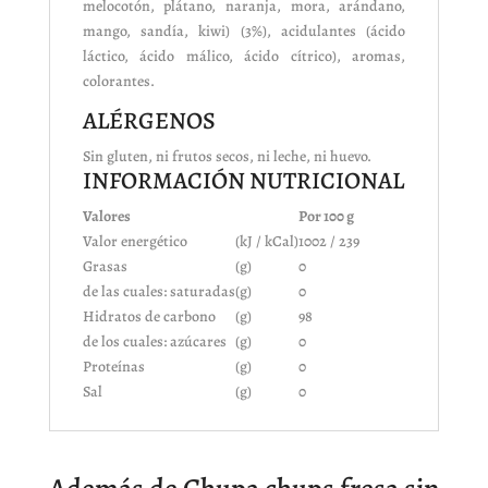
melocotón, plátano, naranja, mora, arándano,
mango, sandía, kiwi) (3%), acidulantes (ácido
láctico, ácido málico, ácido cítrico), aromas,
colorantes.
ALÉRGENOS
Sin gluten, ni frutos secos, ni leche, ni huevo.
INFORMACIÓN NUTRICIONAL
Valores
Por 100 g
Valor energético
(kJ / kCal)
1002 / 239
Grasas
(g)
0
de las cuales: saturadas
(g)
0
Hidratos de carbono
(g)
98
de los cuales: azúcares
(g)
0
Proteínas
(g)
0
Sal
(g)
0