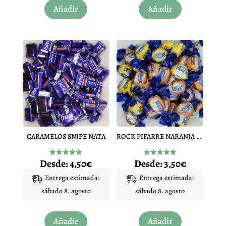
Añadir
Añadir
producto
producto
tiene
tiene
múltiples
múltiples
variantes.
variantes.
Las
Las
opciones
opciones
se
se
pueden
pueden
elegir
elegir
en
en
CARAMELOS SNIPE NATA
ROCK PIFARRE NARANJA Y LIMON
la
la
página
página
Desde:
4,50
€
Desde:
3,50
€
Valorado
Valorado
de
de
con
con
4.92
5.00
Entrega estimada:
Entrega estimada:
producto
producto
de 5
de 5
sábado 8. agosto
sábado 8. agosto
Este
Este
Añadir
Añadir
producto
producto