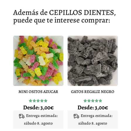
Además de CEPILLOS DIENTES,
puede que te interese comprar:
MINI OSITOS AZUCAR
GATOS REGALIZ NEGRO
Desde:
3,00
€
Desde:
3,00
€
Valorado
Valorado
con
con
5.00
4.91
Entrega estimada:
Entrega estimada:
de 5
de 5
sábado 8. agosto
sábado 8. agosto