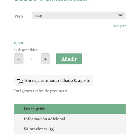
Valorado
con
4.73
de 5 en
Peso
base a
valoracione
Limpiar
s de
clientes
6,00
€
14 disponibles
CEPILLOS
Añadir
-
+
DIENTES
cantidad
Entrega estimada: sábado 8. agosto
Imágenes reales de producto
Descripción
Información adicional
Valoraciones (15)