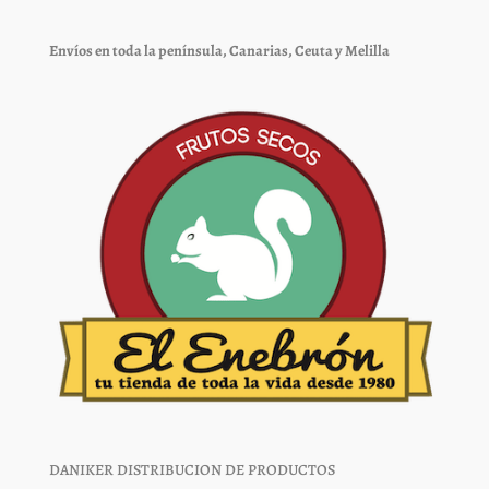
pueden
pueden
elegir
elegir
Envíos en toda la península, Canarias, Ceuta y Melilla
en
en
la
la
página
página
de
de
producto
producto
DANIKER DISTRIBUCION DE PRODUCTOS