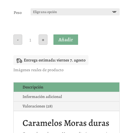
Valorado
con
4.96
de
5 en base
Peso
a
valoracione
s de
clientes
Caramelos
Añadir
-
+
Moras
duras
cantidad
Entrega estimada: viernes 7. agosto
Imágenes reales de producto
Descripción
Información adicional
Valoraciones (28)
Caramelos Moras duras