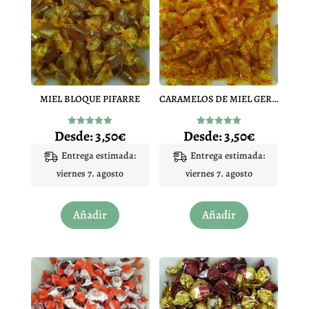
MIEL BLOQUE PIFARRE
CARAMELOS DE MIEL GERMIEL
Desde:
3,50
€
Desde:
3,50
€
Valorado
Valorado
con
con
5.00
5.00
Entrega estimada:
Entrega estimada:
de 5
de 5
viernes 7. agosto
viernes 7. agosto
Este
Este
Añadir
Añadir
producto
producto
tiene
tiene
múltiples
múltiples
variantes.
variantes.
Las
Las
opciones
opciones