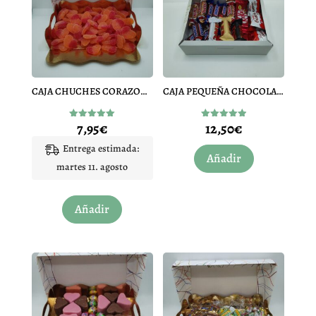
CAJA CHUCHES CORAZON MELOCOTON MEDIANA
CAJA PEQUEÑA CHOCOLATES
7,95
€
12,50
€
Valorado
Valorado
con
con
5.00
4.92
Entrega estimada:
de 5
de 5
Añadir
martes 11. agosto
Añadir