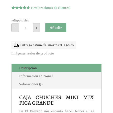
(
3
valoraciones de clientes)
Valorado
con
4.67
de 5 en
7 disponibles
base a
CAJA
Añadir
-
+
valoracione
CHUCHES
s de
MINI
clientes
MIX
PICA
GRANDE
Entrega estimada: martes 11. agosto
cantidad
Imágenes reales de producto
Descripción
Información adicional
Valoraciones (3)
CAJA CHUCHES MINI MIX
PICA GRANDE
En El Enebron nos encanta hacer felices a las