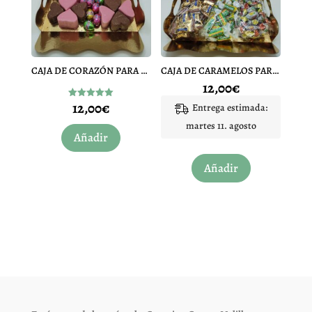
CAJA DE CORAZÓN PARA REGALO MEDIANA
CAJA DE CARAMELOS PARA REGALAR PEQUEÑA
12,00
€
12,00
€
Valorado
Entrega estimada:
con
5.00
martes 11. agosto
de 5
Añadir
Añadir