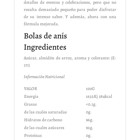
detalles de eventos y celebraciones, pero que no
resulta demasiado pequeño para poder disfrutar
de su intenso sabor. Y además, ahora con una
fórmula mejorada.
Bolas de anís
Ingredientes
Azúcar, almidón de arroz, aroma y colorante: (E-
171)
Información Nutricional
VALOR
100G
Energia
1632Kj 384kcal
Grasas
<0.1g.
de las cuales saturadas
0g.
Hidratos de carbono
96g.
de las cuales azúcares
92g.
Proteínas
0g.