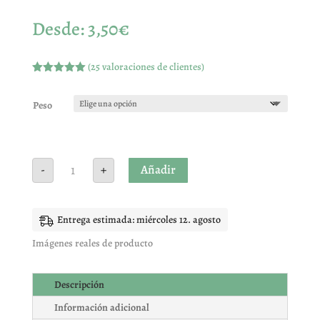
Desde:
3,50
€
(
25
valoraciones de clientes)
Valorado
con
5.00
de
5 en base
Peso
a
valoracione
s de
clientes
Bolas
Añadir
-
+
de
anís
cantidad
Entrega estimada: miércoles 12. agosto
Imágenes reales de producto
Descripción
Información adicional