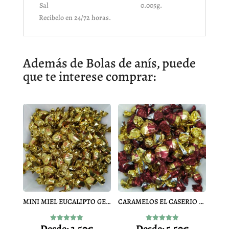
Sal
0.005g.
Recibelo en 24/72 horas.
Además de Bolas de anís, puede
que te interese comprar:
MINI MIEL EUCALIPTO GERIO
CARAMELOS EL CASERIO DULCE DE LECHE SIN AZÚCAR
Desde:
3,50
€
Desde:
5,50
€
Valorado
Valorado