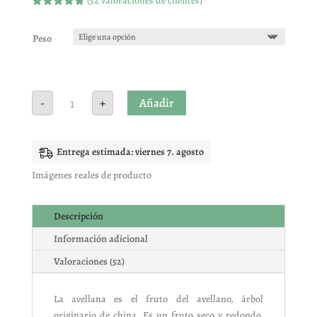
(
52
valoraciones de clientes)
Valorado
con
4.75
de 5 en
Peso
base a
valoracione
s de
clientes
Avellana
Añadir
-
+
con
cáscara
cruda
cantidad
Entrega estimada: viernes 7. agosto
Imágenes reales de producto
Descripción
Información adicional
Valoraciones (52)
La avellana es el fruto del avellano, árbol
originario de china. Es un fruto seco y redondo,