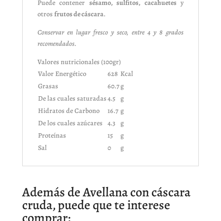
Puede contener
sésamo, sulfitos, cacahuetes
y
otros
frutos de cáscara
.
Conservar en lugar fresco y seco, entre 4 y 8 grados
recomendados.
Valores nutricionales (100gr)
Valor Energético
628
Kcal
Grasas
60.7
g
De las cuales saturadas
4.5
g
Hidratos de Carbono
16.7
g
De los cuales azúcares
4.3
g
Proteínas
15
g
Sal
0
g
Además de Avellana con cáscara
cruda, puede que te interese
comprar: