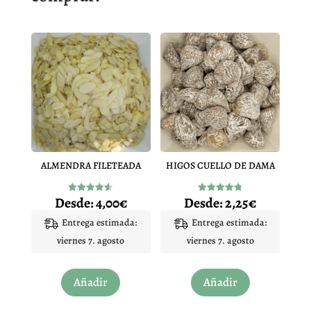
ALMENDRA FILETEADA
HIGOS CUELLO DE DAMA
Desde:
4,00
€
Desde:
2,25
€
Valorado
Valorado
con
con
4.50
4.80
Entrega estimada:
Entrega estimada:
de 5
de 5
viernes 7. agosto
viernes 7. agosto
Este
Este
Añadir
Añadir
producto
producto
tiene
tiene