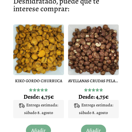
Deshidratado, puede que te
interese comprar:
KIKO GORDO CHURRUCA
AVELLANAS CRUDAS PELADAS
Desde:
4,75
€
Desde:
4,75
€
Valorado
Valorado
con
con
4.87
4.92
Entrega estimada:
Entrega estimada:
de 5
de 5
sábado 8. agosto
sábado 8. agosto
Este
Este
Añadir
Añadir
producto
producto