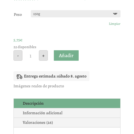
Valorado
con
4.73
de 5 en
Peso
base a
valoracione
Limpiar
s de
clientes
5,75
€
22 disponibles
Aloe
Añadir
-
+
Vera
Deshidratado
cantidad
Entrega estimada: sábado 8. agosto
Imágenes reales de producto
Descripción
Información adicional
Valoraciones (26)