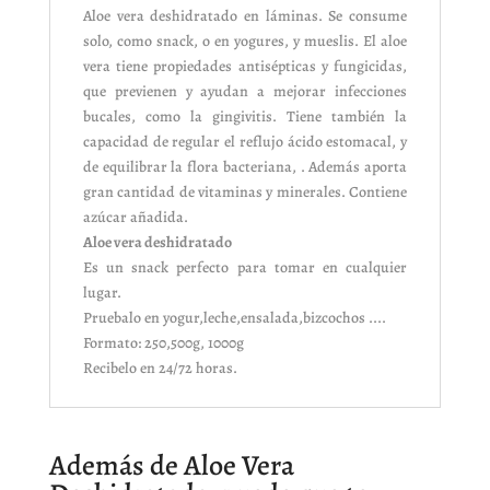
Aloe vera deshidratado en láminas. Se consume
solo, como snack, o en yogures, y mueslis. El aloe
vera tiene propiedades antisépticas y fungicidas,
que previenen y ayudan a mejorar infecciones
bucales, como la gingivitis. Tiene también la
capacidad de regular el reflujo ácido estomacal, y
de equilibrar la flora bacteriana, . Además aporta
gran cantidad de vitaminas y minerales. Contiene
azúcar añadida.
Aloe vera deshidratado
Es un snack perfecto para tomar en cualquier
lugar.
Pruebalo en yogur,leche,ensalada,bizcochos ....
Formato: 250,500g, 1000g
Recibelo en 24/72 horas.
Además de Aloe Vera