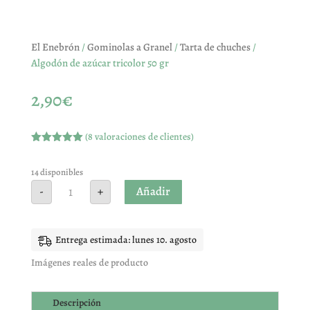
El Enebrón
/
Gominolas a Granel
/
Tarta de chuches
/
Algodón de azúcar tricolor 50 gr
2,90
€
(
8
valoraciones de clientes)
Valorado
con
5.00
de
5 en base
14 disponibles
a
Algodón
Añadir
-
+
valoracione
de
s de
azúcar
clientes
tricolor
50
gr
Entrega estimada: lunes 10. agosto
cantidad
Imágenes reales de producto
Descripción