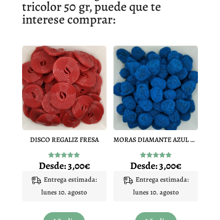
tricolor 50 gr, puede que te
interese comprar:
DISCO REGALIZ FRESA
MORAS DIAMANTE AZUL PINTALENGUA
Desde:
3,00
€
Desde:
3,00
€
Valorado
Valorado
con
con
4.94
4.97
Entrega estimada:
Entrega estimada:
de 5
de 5
lunes 10. agosto
lunes 10. agosto
Este
Este