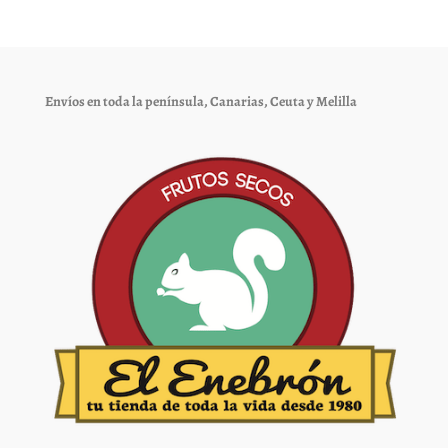
opciones
opciones
se
se
pueden
pueden
elegir
elegir
Envíos en toda la península, Canarias, Ceuta y Melilla
en
en
la
la
página
página
de
de
producto
producto