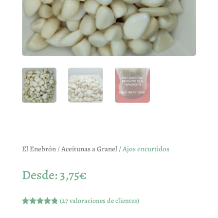
El Enebrón
/
Aceitunas a Granel
/ Ajos encurtidos
Desde:
3,75
€
(
27
valoraciones de clientes)
Valorado
con
4.78
de