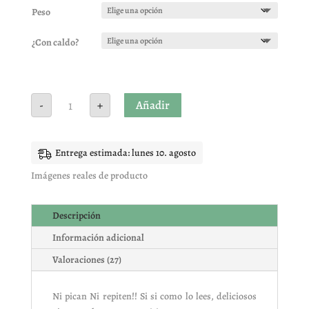
5 en base
Peso
a
valoracione
s de
¿Con caldo?
clientes
Ajos
Añadir
-
+
encurtidos
cantidad
Entrega estimada: lunes 10. agosto
Imágenes reales de producto
Descripción
Información adicional
Valoraciones (27)
Ni pican Ni repiten!! Si si como lo lees, deliciosos