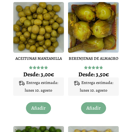
ACEITUNAS MANZANILLA
BERENJENAS DE ALMAGRO
Desde:
3,00
€
Desde:
3,50
€
Valorado
Valorado
con
con
4.90
4.86
Entrega estimada:
Entrega estimada:
de 5
de 5
lunes 10. agosto
lunes 10. agosto
Este
Este
Añadir
Añadir
producto
producto
tiene
tiene
múltiples
múltiples
variantes.
variantes.