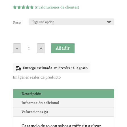
(
5
valoraciones de clientes)
Valorado
con
4.80
de
5 en base
Peso
a
valoracione
s de
clientes
VIDAL
Añadir
-
+
LA
CREME
TOFFEE
S/A
cantidad
Entrega estimada: miércoles 12. agosto
Imágenes reales de producto
Descripción
Información adicional
Valoraciones (5)
Caramelo duro con sabor a toffe sin azúcar.