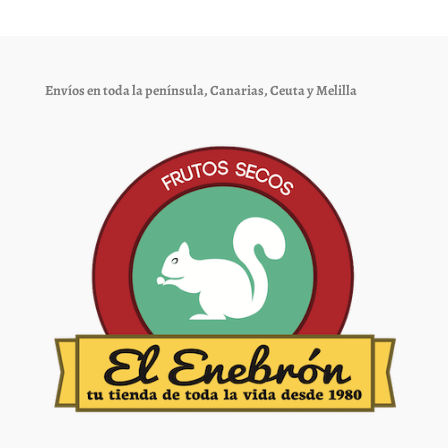
opciones
opciones
se
se
pueden
pueden
elegir
elegir
Envíos en toda la península, Canarias, Ceuta y Melilla
en
en
la
la
página
página
de
de
producto
producto