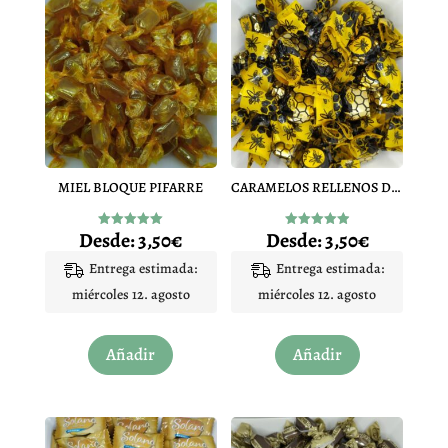
MIEL BLOQUE PIFARRE
CARAMELOS RELLENOS DE MIEL
Desde:
3,50
€
Desde:
3,50
€
Valorado
Valorado
con
con
5.00
4.92
Entrega estimada:
Entrega estimada:
de 5
de 5
miércoles 12. agosto
miércoles 12. agosto
Este
Este
Añadir
Añadir
producto
producto
tiene
tiene
múltiples
múltiples
variantes.
variantes.