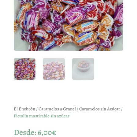
El Enebrón
/
Caramelos a Granel
/
Caramelos sin Azúcar
/
Pictolin masticable sin azúcar
Desde:
6,00
€