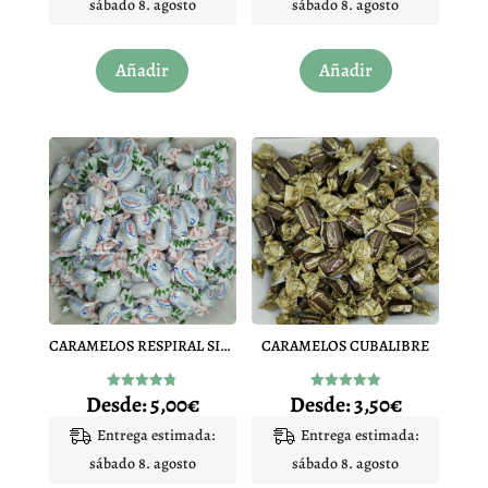
sábado 8. agosto
sábado 8. agosto
Este
Este
Añadir
Añadir
producto
producto
tiene
tiene
múltiples
múltiples
variantes.
variantes.
Las
Las
opciones
opciones
se
se
pueden
pueden
elegir
elegir
en
en
CARAMELOS RESPIRAL SIN AZUCAR
CARAMELOS CUBALIBRE
la
la
página
página
Desde:
5,00
€
Desde:
3,50
€
Valorado
Valorado
de
de
con
con
4.75
4.97
Entrega estimada:
Entrega estimada:
producto
producto
de 5
de 5
sábado 8. agosto
sábado 8. agosto