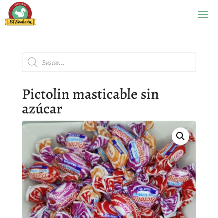
Búsqueda
de
productos
Pictolin masticable sin
azúcar