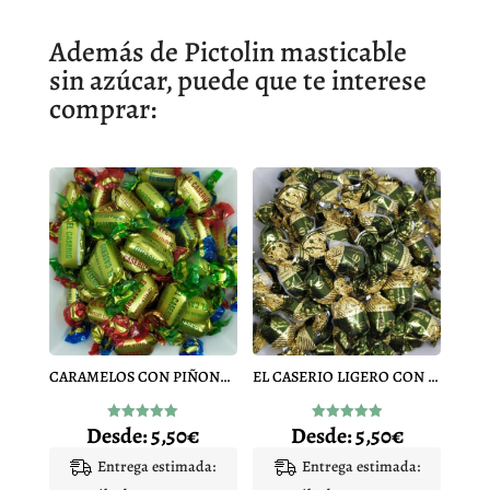
Además de Pictolin masticable
sin azúcar, puede que te interese
comprar:
CARAMELOS CON PIÑONES EL CASERIO
EL CASERIO LIGERO CON PIÑONES SIN AZÚCAR DE TAFALLA
Desde:
5,50
€
Desde:
5,50
€
Valorado
Valorado
con
con
4.95
4.98
Entrega estimada:
Entrega estimada:
de 5
de 5