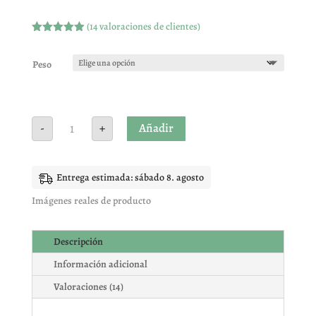
(
14
valoraciones de clientes)
Valorado
con
4.93
de
5 en base
Peso
a
valoracione
s de
clientes
Pictolin
Añadir
-
+
masticable
sin
azúcar
cantidad
Entrega estimada: sábado 8. agosto
Imágenes reales de producto
Descripción
Información adicional
Valoraciones (14)