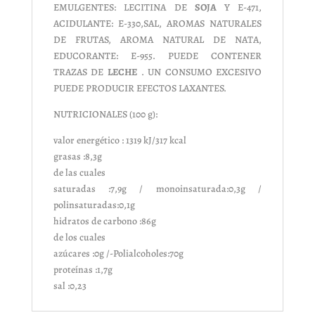
EMULGENTES: LECITINA DE
SOJA
Y E-471,
ACIDULANTE: E-330,SAL, AROMAS NATURALES
DE FRUTAS, AROMA NATURAL DE NATA,
EDUCORANTE: E-955. PUEDE CONTENER
TRAZAS DE
LECHE
. UN CONSUMO EXCESIVO
PUEDE PRODUCIR EFECTOS LAXANTES.
NUTRICIONALES (100 g):
valor energético : 1319 kJ/317 kcal
grasas :8,3g
de las cuales
saturadas :7,9g / monoinsaturada:0,3g /
polinsaturadas:0,1g
hidratos de carbono :86g
de los cuales
azúcares :0g /-Polialcoholes:70g
proteínas :1,7g
sal :0,23