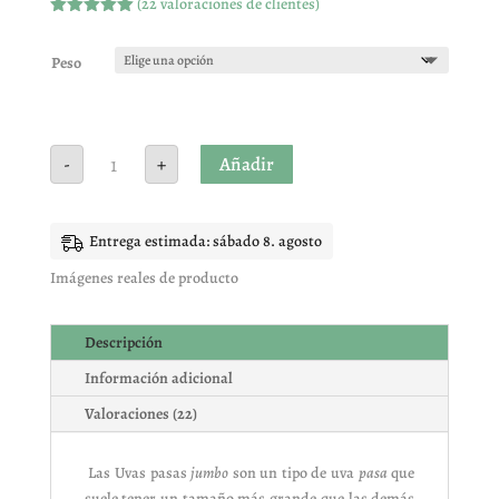
(
22
valoraciones de clientes)
Valorado
con
4.95
de
5 en base
Peso
a
valoracione
s de
clientes
Mix
Añadir
-
+
pasas
jumbo
cantidad
Entrega estimada: sábado 8. agosto
Imágenes reales de producto
Descripción
Información adicional
Valoraciones (22)
Las Uvas pasas
jumbo
son un tipo de uva
pasa
que
suele tener un tamaño más grande que las demás