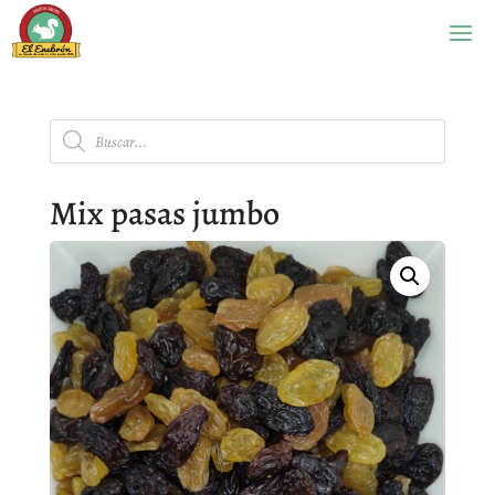
Búsqueda
de
productos
Mix pasas jumbo