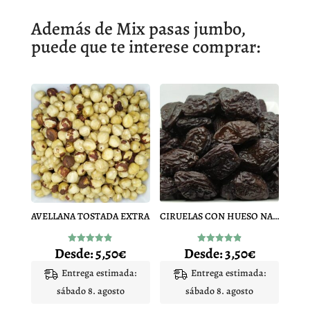
Además de Mix pasas jumbo,
puede que te interese comprar:
AVELLANA TOSTADA EXTRA
CIRUELAS CON HUESO NACIONAL
Desde:
5,50
€
Desde:
3,50
€
Valorado
Valorado
con
con
4.86
4.86
Entrega estimada:
Entrega estimada:
de 5
de 5
sábado 8. agosto
sábado 8. agosto