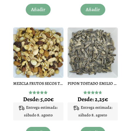
Este
Este
Añadir
Añadir
producto
producto
tiene
tiene
múltiples
múltiples
variantes.
variantes.
Las
Las
opciones
opciones
se
se
pueden
pueden
elegir
elegir
en
en
MEZCLA FRUTOS SECOS TOSTADO CON SAL
PIPON TOSTADO EMILIO ARIAS
la
la
página
página
Desde:
5,00
€
Desde:
2,25
€
Valorado
Valorado
de
de
con
con
4.88
4.75
Entrega estimada:
Entrega estimada:
producto
producto
de 5
de 5
sábado 8. agosto
sábado 8. agosto
Este
Este