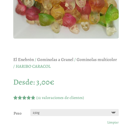
El Enebrón
/
Gominolas a Granel
/
Gominolas multicolor
/ HARIBO CARACOL
Desde:
3,00
€
(
12
valoraciones de clientes)
Valorado
con
4.83
de
5 en base
Peso
a
valoracione
Limpiar
s de
clientes