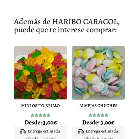
Además de HARIBO CARACOL,
puede que te interese comprar:
MINI OSITO BRILLO
ALMEJAS CHUCHES
Desde:
3,00
€
Desde:
3,00
€
Valorado
Valorado
con
con
4.83
4.83
Entrega estimada:
Entrega estimada:
de 5
de 5