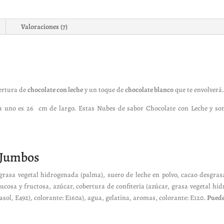
Valoraciones (7)
ertura de
chocolate con leche
y un toque de
chocolate blanco
que te envolverá
a uno es 26 cm de largo. Estas Nubes de
sabor Chocolate con Leche
y son
o Jumbos
rasa vegetal hidrogenada (palma), suero de leche en polvo, cacao desgras
glucosa y fructosa, azúcar, cobertura de confitería (azúcar, grasa vegetal hi
asol, E492), colorante: E160a), agua, gelatina, aromas, colorante: E120.
Puede