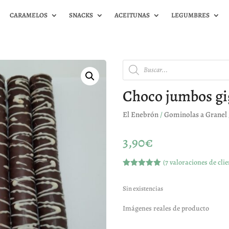
CARAMELOS
SNACKS
ACEITUNAS
LEGUMBRES
Búsqueda
de
productos
Choco jumbos gi
El Enebrón
/
Gominolas a Granel
3,90
€
(
7
valoraciones de clie
Valorado
con
5.00
de
5 en base
Sin existencias
a
valoracione
Imágenes reales de producto
s de
clientes