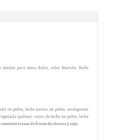
.
 ideales para mesa dulce,
color Marrón
. Nube
ado en polvo, leche entera en polvo, emulgentes
drogenada (palma), suero de leche en polvo, leche
 contener trazas de frutos de cáscara y soja
.