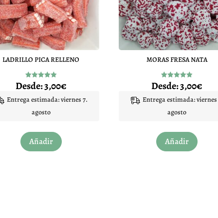
LADRILLO PICA RELLENO
MORAS FRESA NATA
Desde:
3,00
€
Desde:
3,00
€
Valorado
Valorado
con
con
4.96
4.97
Entrega estimada: viernes 7.
Entrega estimada: viernes 
de 5
de 5
agosto
agosto
Este
Este
Añadir
Añadir
producto
produc
tiene
tiene
múltiples
múltip
variantes.
variant
Las
Las
opciones
opcion
se
se