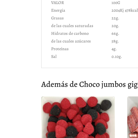
VALOR
100G
Energia
2004Kj 478kca
Grasas
22g.
de las cuales saturadas
20g.
Hidratos de carbono
66g.
de las cuales azúcares
58g.
Proteínas
4g.
Sal
0.10g.
Además de Choco jumbos giga