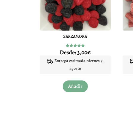
ZARZAMORA
Desde:
3,00
€
Valorado
con
4.93
Entrega estimada: viernes 7.
de 5
agosto
Este
Añadir
producto
tiene
múltiples
variantes.
Las
opciones
se