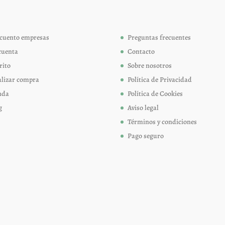
pueden
pueden
elegir
elegir
cuento empresas
Preguntas frecuentes
en
en
cuenta
Contacto
la
la
página
página
rito
Sobre nosotros
de
de
alizar compra
Política de Privacidad
producto
produc
nda
Política de Cookies
g
Aviso legal
Términos y condiciones
Pago seguro