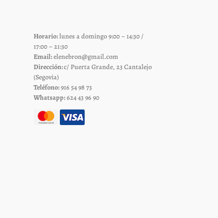
pueden
elegir
Horario:
lunes a domingo 9:00 – 14:30 /
en
17:00 – 21:30
la
Email:
elenebron@gmail.com
página
Dirección:
c/ Puerta Grande, 23 Cantalejo
de
(Segovia)
Teléfono:
916 54 98 73
to
producto
Whatsapp:
624 43 96 90