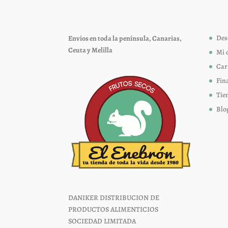
pueden
elegir
Des
Envíos en toda la península, Canarias,
en
Ceuta y Melilla
Mi 
la
página
Car
de
Fin
producto
Tie
Blo
DANIKER DISTRIBUCION DE
PRODUCTOS ALIMENTICIOS
SOCIEDAD LIMITADA